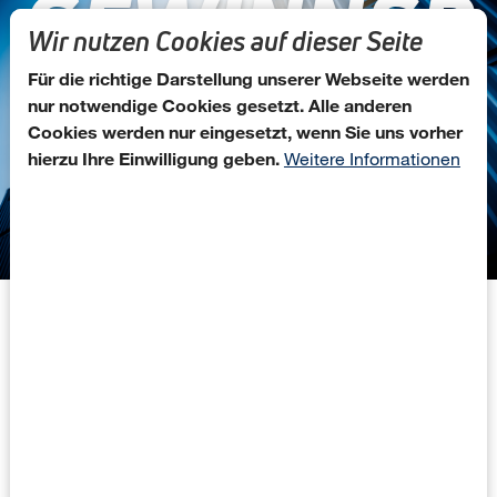
GEWINNSP
Direkt zum Inhalt
Wir nutzen Cookies auf dieser Seite
IELE
Für die richtige Darstellung unserer Webseite werden
nur notwendige Cookies gesetzt. Alle anderen
Cookies werden nur eingesetzt, wenn Sie uns vorher
hierzu Ihre Einwilligung geben.
Weitere Informationen
Ihre Agentur für versicherte
Gewinnspiele im
Handelsmarketing
Gewinnspiele gehören zu den stärksten
Instrumenten im Promotionmarketing,