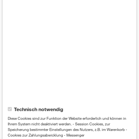
Pactera, einem IT-Beratungs- und
Outsourcing-Unternehmen, tätig und hat
dort über 500 externe Mitarbeiter in
multinationalen KPI-gesteuerten KI-
Datendienstleistungsprojekten verwaltet.
Zurück in Deutschland hat Kevin remote
für die amerikanische Division der Firma,
Centific, gearbeitet und war dabei unter
anderem für die Durchführung mehrerer
Projekte verantwortlich, die Daten für das
Training künstlicher Intelligenz
Cookie-Kategorien
Technisch notwendig
bereitstellten. Das Koordinieren komplexer
Diese Cookies sind zur Funktion der Website erforderlich und können in
Ihrem System nicht deaktiviert werden. - Session Cookies, zur
Vorgänge wird er nun in seiner Funktion als
Speicherung bestimmter Einstellungen des Nutzers, z.B. im Warenkorb -
Cookies zur Zahlungsabwicklung - Messenger