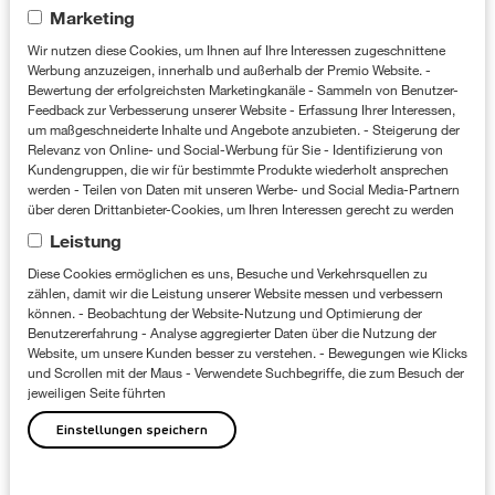
Projektmanager bei KEEN ON
Marketing
fortführen. Kevins To-dos umfassen die
Wir nutzen diese Cookies, um Ihnen auf Ihre Interessen zugeschnittene
Werbung anzuzeigen, innerhalb und außerhalb der Premio Website. -
Taskzuweisungen, das Monitoring und die
Bewertung der erfolgreichsten Marketingkanäle - Sammeln von Benutzer-
Einhaltung des Projektzeitplans, mit
Feedback zur Verbesserung unserer Website - Erfassung Ihrer Interessen,
um maßgeschneiderte Inhalte und Angebote anzubieten. - Steigerung der
anderen Worten: Er behält den Überblick,
Relevanz von Online- und Social-Werbung für Sie - Identifizierung von
Kundengruppen, die wir für bestimmte Produkte wiederholt ansprechen
indem bei ihm alle Fäden der Kolleginnen
werden - Teilen von Daten mit unseren Werbe- und Social Media-Partnern
über deren Drittanbieter-Cookies, um Ihren Interessen gerecht zu werden
und Kollegen zusammenlaufen.
Leistung
Als Hobby nennt Kevin vor allem „China“ in
Diese Cookies ermöglichen es uns, Besuche und Verkehrsquellen zu
zählen, damit wir die Leistung unserer Website messen und verbessern
all seinen Facetten – angefangen beim
können. - Beobachtung der Website-Nutzung und Optimierung der
Benutzererfahrung - Analyse aggregierter Daten über die Nutzung der
Essen über Musik und Bücher bis hin zur
Website, um unsere Kunden besser zu verstehen. - Bewegungen wie Klicks
und Scrollen mit der Maus - Verwendete Suchbegriffe, die zum Besuch der
chinesischen Kultur im Allgemeinen; aber
jeweiligen Seite führten
auch Fotografie gehört zu seinen
Einstellungen speichern
Leidenschaften. 欢迎 Kevin! (Willkommen