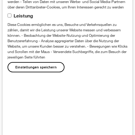
werden - Teilen von Daten mit unseren Werbe- und Social Media-Partnern
über deren Drittanbieter-Cookies, um Ihren Interessen gerecht zu werden
Leistung
Diese Cookies ermöglichen es uns, Besuche und Verkehrsquellen zu
zählen, damit wir die Leistung unserer Website messen und verbessern
können. - Beobachtung der Website-Nutzung und Optimierung der
Benutzererfahrung - Analyse aggregierter Daten über die Nutzung der
Website, um unsere Kunden besser zu verstehen. - Bewegungen wie Klicks
und Scrollen mit der Maus - Verwendete Suchbegriffe, die zum Besuch der
jeweiligen Seite führten
Ausführung
Einstellungen speichern
Plakativität und frische, moderne Farben –
das sind unsere Zutaten für dieses bunte
POS-Paket, welches bei den Apotheken an
den Start geht. Dabei begleiten wir die
Kundinnen auf ihrer gesamten Customer
Journey: von Facebook-Posts über