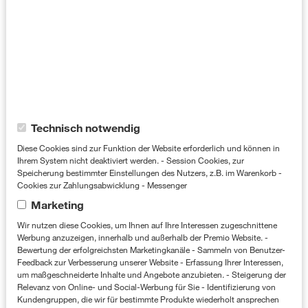
Idee
Mit einem breit gefächerten POS-Paket
möchten wir Kundinnen motivieren, die 3-
Monats-Kur der Priorin Kapseln
auszuprobieren. Gleichzeitig haben wir die
Cookie-Kategorien
Technisch notwendig
Wirksamkeit und Marktführerschaft von
Diese Cookies sind zur Funktion der Website erforderlich und können in
Priorin hervorgehoben.
Ihrem System nicht deaktiviert werden. - Session Cookies, zur
Speicherung bestimmter Einstellungen des Nutzers, z.B. im Warenkorb -
Cookies zur Zahlungsabwicklung - Messenger
Marketing
Wir nutzen diese Cookies, um Ihnen auf Ihre Interessen zugeschnittene
Werbung anzuzeigen, innerhalb und außerhalb der Premio Website. -
Bewertung der erfolgreichsten Marketingkanäle - Sammeln von Benutzer-
Feedback zur Verbesserung unserer Website - Erfassung Ihrer Interessen,
um maßgeschneiderte Inhalte und Angebote anzubieten. - Steigerung der
Relevanz von Online- und Social-Werbung für Sie - Identifizierung von
Kundengruppen, die wir für bestimmte Produkte wiederholt ansprechen