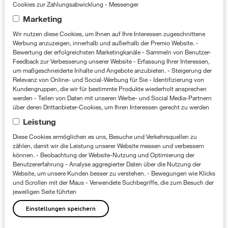
Zielgruppen-Targeting
Cookies zur Zahlungsabwicklung - Messenger
Temperatur-Targeting: 10 Grad und
Marketing
kälter
Wir nutzen diese Cookies, um Ihnen auf Ihre Interessen zugeschnittene
Werbung anzuzeigen, innerhalb und außerhalb der Premio Website. -
PLZ-Targeting: ca. 20 km rund um den
Bewertung der erfolgreichsten Marketingkanäle - Sammeln von Benutzer-
Feedback zur Verbesserung unserer Website - Erfassung Ihrer Interessen,
Betrieb
um maßgeschneiderte Inhalte und Angebote anzubieten. - Steigerung der
Relevanz von Online- und Social-Werbung für Sie - Identifizierung von
Zeit-Targeting: morgens zwischen 6:00
Kundengruppen, die wir für bestimmte Produkte wiederholt ansprechen
werden - Teilen von Daten mit unseren Werbe- und Social Media-Partnern
und 9:00 Uhr und abends zwischen
über deren Drittanbieter-Cookies, um Ihren Interessen gerecht zu werden
17:00 und 23:00 Uhr (Prime Time)
Leistung
Diese Cookies ermöglichen es uns, Besuche und Verkehrsquellen zu
Ausführung
zählen, damit wir die Leistung unserer Website messen und verbessern
können. - Beobachtung der Website-Nutzung und Optimierung der
Jeder Premio Partner erhielt im Schnitt
Benutzererfahrung - Analyse aggregierter Daten über die Nutzung der
Website, um unsere Kunden besser zu verstehen. - Bewegungen wie Klicks
10.000 Ausspielungen der
und Scrollen mit der Maus - Verwendete Suchbegriffe, die zum Besuch der
jeweiligen Seite führten
aufmerksamkeitsstarken Werbebotschaft:
Einstellungen speichern
nur beim Umschalten auf einen der