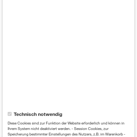
sorgt für hohe Aufmerksamkeit, da der
eigentliche Senderinhalt weiter zu sehen
ist.
Idee
Die nationale Werbung für Premio soll
händlerindividualisiert und unter
Vermeidung von Streuverlusten optimiert
werden. Die Lösung: individualisierte
Werbebotschaft im TV, die gezielt
ausgesteuert wird.
Cookie-Kategorien
Technisch notwendig
Targetings:
Diese Cookies sind zur Funktion der Website erforderlich und können in
Ihrem System nicht deaktiviert werden. - Session Cookies, zur
Speicherung bestimmter Einstellungen des Nutzers, z.B. im Warenkorb -