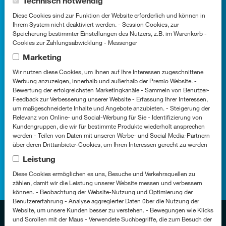
Cookie-Kategorien
Technisch notwendig
Standort
Diese Cookies sind zur Funktion der Website erforderlich und können in
Ihrem System nicht deaktiviert werden. - Session Cookies, zur
Speicherung bestimmter Einstellungen des Nutzers, z.B. im Warenkorb -
Widdersdorfer Str. 399, 50933
Cookies zur Zahlungsabwicklung - Messenger
Marketing
Köln
Wir nutzen diese Cookies, um Ihnen auf Ihre Interessen zugeschnittene
Werbung anzuzeigen, innerhalb und außerhalb der Premio Website. -
So erreichen Sie uns
Bewertung der erfolgreichsten Marketingkanäle - Sammeln von Benutzer-
Feedback zur Verbesserung unserer Website - Erfassung Ihrer Interessen,
um maßgeschneiderte Inhalte und Angebote anzubieten. - Steigerung der
aha@aha.biz
Relevanz von Online- und Social-Werbung für Sie - Identifizierung von
Kundengruppen, die wir für bestimmte Produkte wiederholt ansprechen
werden - Teilen von Daten mit unseren Werbe- und Social Media-Partnern
+49 (0) 221 947 13 - 0
über deren Drittanbieter-Cookies, um Ihren Interessen gerecht zu werden
Leistung
Diese Cookies ermöglichen es uns, Besuche und Verkehrsquellen zu
zählen, damit wir die Leistung unserer Website messen und verbessern
können. - Beobachtung der Website-Nutzung und Optimierung der
Benutzererfahrung - Analyse aggregierter Daten über die Nutzung der
Fußzeile
Website, um unsere Kunden besser zu verstehen. - Bewegungen wie Klicks
Datenschutzerklärung
und Scrollen mit der Maus - Verwendete Suchbegriffe, die zum Besuch der