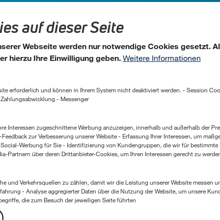
(0) 221 947 13 - 0
es auf dieser Seite
 unserer Webseite werden nur notwendige Cookies gesetzt. A
er hierzu Ihre Einwilligung geben.
Weitere Informationen
nen in Ihrem System nicht deaktiviert werden. - Session Cookies, zur Speicherung bestimmter Einstellungen des
r Zahlungsabwicklung - Messenger
Zertifizierungen
essum
essen zugeschnittene Werbung anzuzeigen, innerhalb und außerhalb der Premio Website. - Bewertung der
Feedback zur Verbesserung unserer Website - Erfassung Ihrer Interessen, um maßge
Social-Werbung für Sie - Identifizierung von Kundengruppen, die wir für bestimmte
a-Partnern über deren Drittanbieter-Cookies, um Ihren Interessen gerecht zu werde
erkehrsquellen zu zählen, damit wir die Leistung unserer Website messen und verbessern können. 
ahrung - Analyse aggregierter Daten über die Nutzung der Website, um unsere Kun
griffe, die zum Besuch der jeweiligen Seite führten