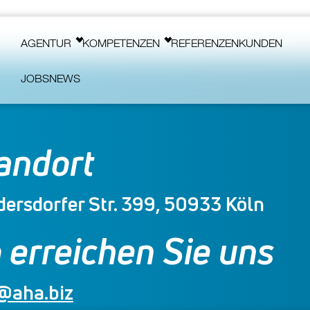
Main navigation
AGENTUR
KOMPETENZEN
REFERENZEN
KUNDEN
JOBS
NEWS
andort
ersdorfer Str. 399, 50933 Köln
 erreichen Sie uns
@aha.biz