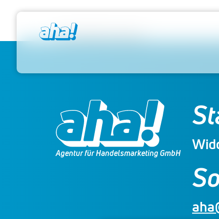
Direkt zum Inhalt
Firmenjubiläen abonnieren
St
Widd
Agentur für Handelsmarketing GmbH
So
aha