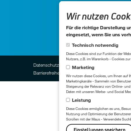
+49 
Wir nutzen Cooki
Für die richtige Darstellung
eingesetzt, wenn Sie uns vorh
Cookie-Kategorien
Technisch notwendig
Diese Cookies sind zur Funktion der Website erforderlich und kön
Nutzers, z.B. im Warenkorb - Cookies zu
Fußzeile
Datenschutzerklärung
Cookie-Einstellungen
Impr
Marketing
Barrierefreiheit
Grounding Page
Wir nutzen diese Cookies, um Ihnen auf Ihre Inter
Marketingkanäle - Sammeln von Benutzer-
Steigerung der Relevanz von Online- und 
Daten mit unseren Werbe- und Social Medi
Leistung
Diese Cookies ermöglichen es uns, Besuche und V
Nutzung und Optimierung der Benutzererf
Scrollen mit der Maus - Verwendete Suchbe
Einstellungen speichern