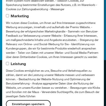
Ihrem System nicht deaktiviert werden. - Session Cookies, zur
Speicherung bestimmter Einstellungen des Nutzers, z.B. im Warenkorb -
So erreichen Sie uns
Cookies zur Zahlungsabwicklung - Messenger
Marketing
aha@aha.biz
Wir nutzen diese Cookies, um Ihnen auf Ihre Interessen zugeschnittene
Werbung anzuzeigen, innerhalb und außerhalb der Premio Website. -
Bewertung der erfolgreichsten Marketingkanäle - Sammeln von Benutzer-
+49 (0) 221 947 13 - 0
Feedback zur Verbesserung unserer Website - Erfassung Ihrer Interessen,
um maßgeschneiderte Inhalte und Angebote anzubieten. - Steigerung der
Relevanz von Online- und Social-Werbung für Sie - Identifizierung von
Kundengruppen, die wir für bestimmte Produkte wiederholt ansprechen
werden - Teilen von Daten mit unseren Werbe- und Social Media-Partnern
über deren Drittanbieter-Cookies, um Ihren Interessen gerecht zu werden
Leistung
Fußzeile
Datenschutzerklärung
Diese Cookies ermöglichen es uns, Besuche und Verkehrsquellen zu
Cookie-Einstellungen
zählen, damit wir die Leistung unserer Website messen und verbessern
können. - Beobachtung der Website-Nutzung und Optimierung der
Impressum
Benutzererfahrung - Analyse aggregierter Daten über die Nutzung der
Barrierefreiheit
Website, um unsere Kunden besser zu verstehen. - Bewegungen wie Klicks
und Scrollen mit der Maus - Verwendete Suchbegriffe, die zum Besuch der
Grounding Page
jeweiligen Seite führten
Zertifizierungen
Einstellungen speichern