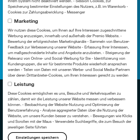
Ihrem System nicht deaktiviert werden. - Session Cookies, zur
Speicherung bestimmter Einstellungen des Nutzers, z.B. im Warenkorb -
So erreichen Sie uns
Cookies zur Zahlungsabwicklung - Messenger
Marketing
aha@aha.biz
Wir nutzen diese Cookies, um Ihnen auf Ihre Interessen zugeschnittene
Werbung anzuzeigen, innerhalb und außerhalb der Premio Website. -
Bewertung der erfolgreichsten Marketingkanäle - Sammeln von Benutzer-
+49 (0) 221 947 13 - 0
Feedback zur Verbesserung unserer Website - Erfassung Ihrer Interessen,
um maßgeschneiderte Inhalte und Angebote anzubieten. - Steigerung der
Relevanz von Online- und Social-Werbung für Sie - Identifizierung von
Kundengruppen, die wir für bestimmte Produkte wiederholt ansprechen
werden - Teilen von Daten mit unseren Werbe- und Social Media-Partnern
über deren Drittanbieter-Cookies, um Ihren Interessen gerecht zu werden
Leistung
Fußzeile
Datenschutzerklärung
Diese Cookies ermöglichen es uns, Besuche und Verkehrsquellen zu
Cookie-Einstellungen
zählen, damit wir die Leistung unserer Website messen und verbessern
können. - Beobachtung der Website-Nutzung und Optimierung der
Impressum
Benutzererfahrung - Analyse aggregierter Daten über die Nutzung der
Barrierefreiheit
Website, um unsere Kunden besser zu verstehen. - Bewegungen wie Klicks
und Scrollen mit der Maus - Verwendete Suchbegriffe, die zum Besuch der
Grounding Page
jeweiligen Seite führten
Zertifizierungen
Einstellungen speichern