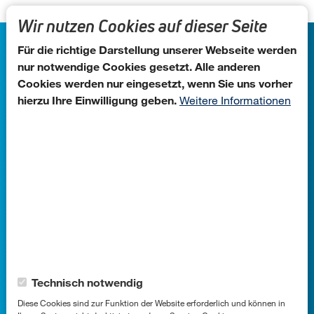
Direkt zum Inhalt
Workshops und Seminare abonnieren
Wir nutzen Cookies auf dieser Seite
Für die richtige Darstellung unserer Webseite werden
nur notwendige Cookies gesetzt. Alle anderen
Cookies werden nur eingesetzt, wenn Sie uns vorher
hierzu Ihre Einwilligung geben.
Weitere Informationen
Agentur für Handelsmarketing GmbH
Standort
Widdersdorfer Str. 399, 50933
Cookie-Kategorien
Technisch notwendig
Köln
Diese Cookies sind zur Funktion der Website erforderlich und können in