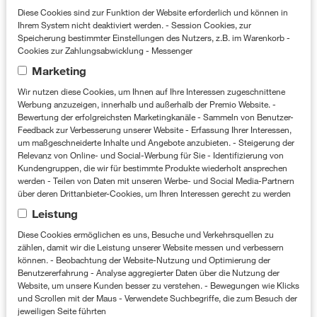
Lieferung eines hochwertigen und vor allem
Diese Cookies sind zur Funktion der Website erforderlich und können in
unkomplizierten Dekopaketes mit hohem
Ihrem System nicht deaktiviert werden. - Session Cookies, zur
Speicherung bestimmter Einstellungen des Nutzers, z.B. im Warenkorb -
Markenfit, welches trendbewusste
Cookies zur Zahlungsabwicklung - Messenger
Marketing
American Spirit Genießer anspricht und
Wir nutzen diese Cookies, um Ihnen auf Ihre Interessen zugeschnittene
dem Händler einen Mehrwert bietet.
Werbung anzuzeigen, innerhalb und außerhalb der Premio Website. -
Bewertung der erfolgreichsten Marketingkanäle - Sammeln von Benutzer-
Media
Feedback zur Verbesserung unserer Website - Erfassung Ihrer Interessen,
um maßgeschneiderte Inhalte und Angebote anzubieten. - Steigerung der
Relevanz von Online- und Social-Werbung für Sie - Identifizierung von
Kundengruppen, die wir für bestimmte Produkte wiederholt ansprechen
werden - Teilen von Daten mit unseren Werbe- und Social Media-Partnern
über deren Drittanbieter-Cookies, um Ihren Interessen gerecht zu werden
Leistung
Diese Cookies ermöglichen es uns, Besuche und Verkehrsquellen zu
zählen, damit wir die Leistung unserer Website messen und verbessern
können. - Beobachtung der Website-Nutzung und Optimierung der
Benutzererfahrung - Analyse aggregierter Daten über die Nutzung der
Website, um unsere Kunden besser zu verstehen. - Bewegungen wie Klicks
und Scrollen mit der Maus - Verwendete Suchbegriffe, die zum Besuch der
jeweiligen Seite führten