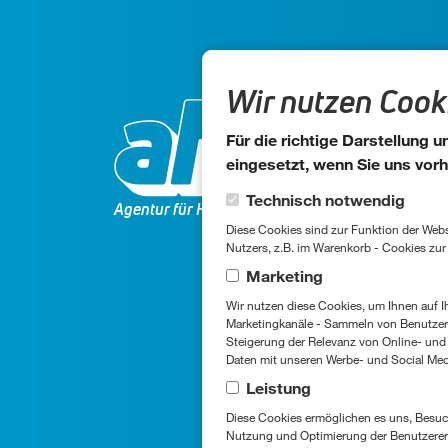
Wir nutzen Cooki
St
Für die richtige Darstellung
eingesetzt, wenn Sie uns vorh
Widd
Cookie-Kategorien
Technisch notwendig
Agentur für Handelsmarketing GmbH
Diese Cookies sind zur Funktion der Website erforderlich und kön
So
Nutzers, z.B. im Warenkorb - Cookies zu
Marketing
Wir nutzen diese Cookies, um Ihnen auf Ihre Inter
aha
Marketingkanäle - Sammeln von Benutzer-
Steigerung der Relevanz von Online- und 
Daten mit unseren Werbe- und Social Medi
+49 
Leistung
Diese Cookies ermöglichen es uns, Besuche und V
Nutzung und Optimierung der Benutzererf