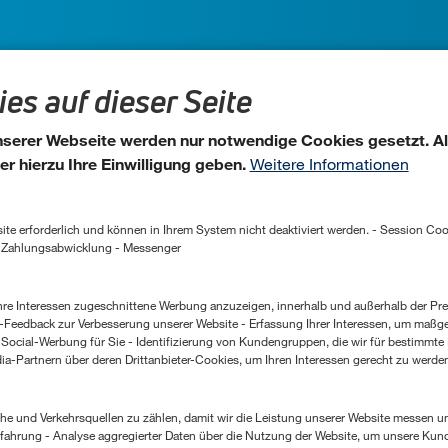
es auf dieser Seite
andort
 unserer Webseite werden nur notwendige Cookies gesetzt. A
er hierzu Ihre Einwilligung geben.
Weitere Informationen
ersdorfer Str. 399, 50933 Köln
nen in Ihrem System nicht deaktiviert werden. - Session Cookies, zur Speicherung bestimmter Einstellungen des
 erreichen Sie uns
r Zahlungsabwicklung - Messenger
essen zugeschnittene Werbung anzuzeigen, innerhalb und außerhalb der Premio Website. - Bewertung der
@aha.biz
Feedback zur Verbesserung unserer Website - Erfassung Ihrer Interessen, um maßge
Social-Werbung für Sie - Identifizierung von Kundengruppen, die wir für bestimmte
a-Partnern über deren Drittanbieter-Cookies, um Ihren Interessen gerecht zu werde
(0) 221 947 13 - 0
erkehrsquellen zu zählen, damit wir die Leistung unserer Website messen und verbessern können. 
ahrung - Analyse aggregierter Daten über die Nutzung der Website, um unsere Kun