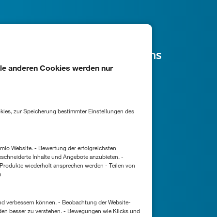
Links
Folgen Sie uns
lle anderen Cookies werden nur
Handelsmarketing
Facebook
Online-Marketing
Instagram
Webentwicklung
LinkedIn
Events
Public Relations
 erfolgreichsten
schneiderte Inhalte und Angebote anzubieten. -
 Produkte wiederholt ansprechen werden - Teilen von
n
- Beobachtung der Website-
den besser zu verstehen. - Bewegungen wie Klicks und