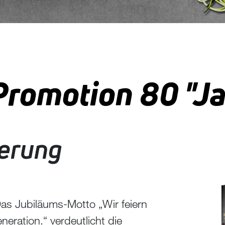
Promotion 80 "J
ierung
Media
Das Jubiläums-Motto „Wir feiern
eration.“ verdeutlicht die